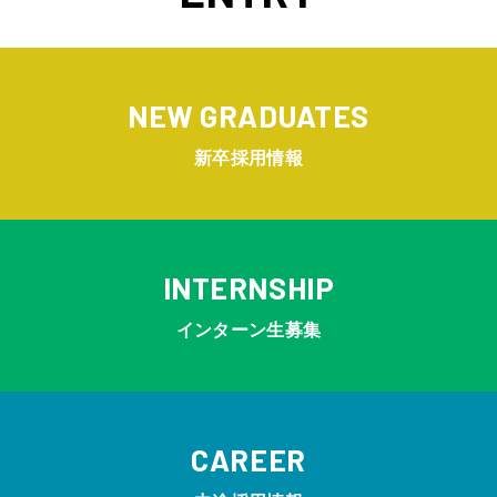
WORKS
NEW GRADUATES
PEOPLE
新卒採用情報
JACKALL THE KEYWORDS
JACKALL THE MEMBERS
INTERNSHIP
NEWS
インターン生募集
CAREER